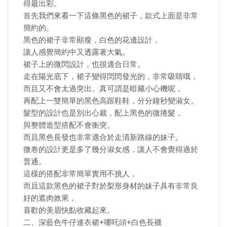
得最出彩。
首先我們來看一下這條黑色的裙子，款式上面是非常
簡約的。
黑色的裙子非常顯瘦，白色的花邊設計，
讓人感覺簡約中又透露著大氣。
裙子上的微閃設計，也很適合日常。
走在陽光底下，裙子變得閃閃發光的，非常吸睛哦，
而且又不會太過突出。真可謂是暗藏小心機呢，
再配上一雙簡單的黑色高跟鞋鞋，分分鐘秒變淑女。
髮型的設計也是別出心裁，配上黑色的微捲髮，
與整體造型搭配不會衝突。
而且黑色長發也非常適合於走清新路線的妹子。
微卷的設計更是多了幾分淑女感，讓人不會覺得過於
普通。
這樣的搭配非常簡單實用不挑人，
而且這款黑色的裙子對於梨形身材的妹子具有非常良
好的遮肉效果，
喜歡的美眉快點收藏起來。
二、深藍色牛仔連衣裙+哪吒頭+白色長襪