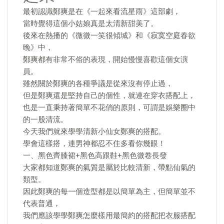
最初認識鄭爽是在《一起來看流星雨》這部劇，
當時覺得這個小姑娘真是太清新甜美了。
後來在熱播的《微微一笑很傾城》和《寂寞空庭春欲
晚》中，
鄭爽都有非常不俗的表現，開始慢慢喜歡這個女演
員。
雖然關於鄭爽的各種爭議是從來沒有停止過，
但是鄭爽還是堅持自己的個性，就連在穿衣搭配上，
也是一直秉持著簡單不花俏的原則，可謂是娛樂圈中
的一股清流。
今天我們就來學學清新小仙女鄭爽的搭配。
學會這樣搭，連男神都忍不住多看你幾眼！
一、黑色齊膝裙+黑色高跟鞋+黑色微卷長發
大家都知道鄭爽的氣質是屬於比較清新，帶點仙氣的
類型。
因此鄭爽的每一個造型都是以簡單為主，但簡單並不
代表普通，
我們應該學學鄭爽怎麼樣用最簡約的搭配把衣服搭配