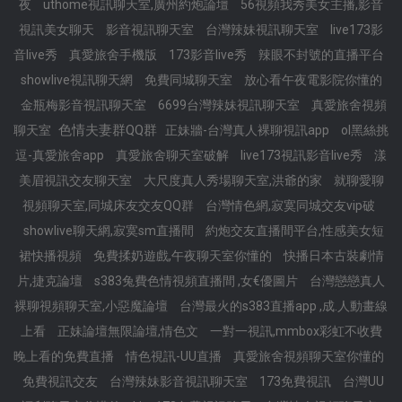
夜
uthome視訊聊天室,廣州約炮論壇
56視頻我秀美女主播,影音
視訊美女聊天
影音視訊聊天室
台灣辣妹視訊聊天室
live173影
音live秀
真愛旅舍手機版
173影音live秀
辣眼不封號的直播平台
showlive視訊聊天網
免費同城聊天室
放心看午夜電影院你懂的
金瓶梅影音視訊聊天室
6699台灣辣妹視訊聊天室
真愛旅舍視頻
色情夫妻群QQ群
聊天室
正妹牆-台灣真人裸聊視訊app
ol黑絲挑
逗-真愛旅舍app
真愛旅舍聊天室破解
live173視訊影音live秀
漾
美眉視訊交友聊天室
大尺度真人秀場聊天室,洪爺的家
就聊愛聊
視頻聊天室,同城床友交友QQ群
台灣情色網,寂寞同城交友vip破
showlive聊天網,寂寞sm直播間
約炮交友直播間平台,性感美女短
裙快播視頻
免費揉奶遊戲,午夜聊天室你懂的
快播日本古裝劇情
片,捷克論壇
s383兔費色情視頻直播間 ,女€優圖片
台灣戀戀真人
裸聊視頻聊天室,小惡魔論壇
台灣最火的s383直播app ,成.人動畫線
上看
正妹論壇無限論壇,情色文
一對一視訊,mmbox彩虹不收費
晚上看的免費直播
情色視訊-UU直播
真愛旅舍視頻聊天室你懂的
免費視訊交友
台灣辣妹影音視訊聊天室
173免費視訊
台灣UU