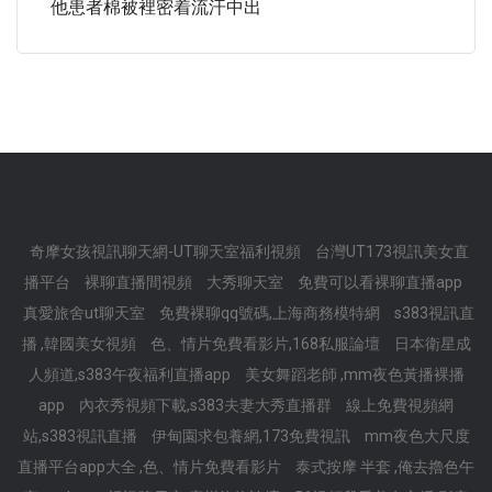
他患者棉被裡密着流汗中出
奇摩女孩視訊聊天網-UT聊天室福利視頻
台灣UT173視訊美女直
播平台
裸聊直播間視頻
大秀聊天室
免費可以看裸聊直播app
真愛旅舍ut聊天室
免費裸聊qq號碼,上海商務模特網
s383視訊直
播 ,韓國美女視頻
色、情片免費看影片,168私服論壇
日本衛星成
人頻道,s383午夜福利直播app
美女舞蹈老師 ,mm夜色黃播裸播
app
內衣秀視頻下載,s383夫妻大秀直播群
線上免費視頻網
站,s383視訊直播
伊甸園求包養網,173免費視訊
mm夜色大尺度
直播平台app大全 ,色、情片免費看影片
泰式按摩 半套 ,俺去擼色午