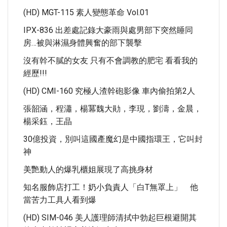
(HD) MGT-115 素人變態革命 Vol.01
IPX-836 出差處記錄大豪雨與處男部下突然睡同
房…被與淋濕身體興奮的部下襲擊
沒有幹不膩的女友 只有不會調教的肥宅 看看我的
經歷!!!
(HD) CMI-160 究極人渣幹砲影像 車內偷拍第2人
張韶涵，程瀟，楊冪魏大勛，李現，劉濤，金晨，
楊采鈺，王晶
30億投資，別叫這國產魔幻是中國指環王，它叫封
神
美艷動人的爆乳櫃姐展現了高挑身材
知名服飾店打工！奶小負責人「白T無罩上」 他
當苦力工具人看到爆
(HD) SIM-046 美人護理師清拭中勃起巨根避開其